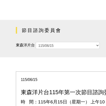
節目諮詢委員會
東森洋片台
115/06/15
東森洋片台115年第一次節目諮詢
時
間：
115
年
6
月
15
日（星期一）
上午
10