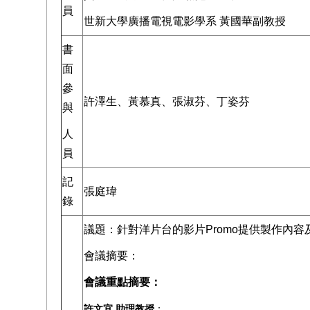
員
世新大學廣播電視電影學系 黃國華副教授
書
面
參
許澤生、黃慕真、張淑芬、丁姿芬
與
人
員
記
張庭瑋
錄
議題：針對洋片台的影片Promo提供製作內
會議摘要：
會議重點摘要：
許文宜 助理教授
：