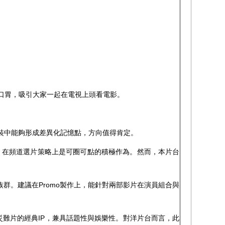
口胃，吸引大家一起在電視上頭看電影。
節包裝中能夠形成差異化記憶點，方向值得肯定。
益，在頻道選片策略上是可圈可點的積極作為。然而，本片台
群。建議在Promo製作上，能針對兩部影片在演員組合與
物災難片的經典IP，兼具話題性與娛樂性。對洋片台而言，此