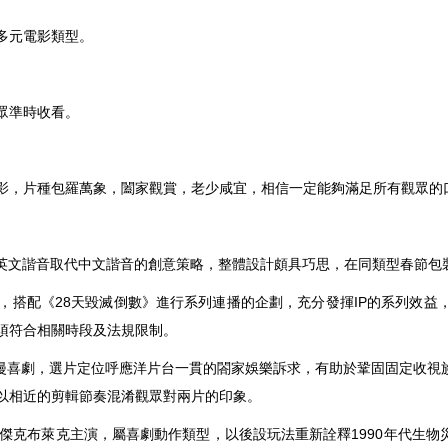
多元電影類型。
眾準時收看。
影，片種包羅萬象，闔家觀賞，老少咸宜，相信一定能夠滿足所有觀眾的
 Way」以英文諧音取代中文諧音的創意策略，整體設計頗具巧思，在同類型春
片，搭配《28天毀滅倒數》進行系列連播的企劃，充分發揮IP的系列效
須符合相關時段及法規限制。
漫喜劇，選片定位呼應洋片台一貫的閤家娛樂訴求，有助於鞏固固定收視族
以相近的剪輯節奏混淆觀眾對兩片的印象。
德與傑克布萊克主演，屬喜劇動作類型，以後設玩法重新詮釋1990年代生