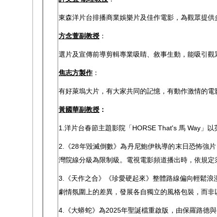
東森洋片台排播商業娛樂片及佳作電影，為觀眾提供
方念萱副教授
：
選片及宣傳前導剪輯專業吸睛、敘事生動，能吸引觀
焦志方製作
：
有好萊塢大片，有大家共同的記憶，有動作激情的電
黃國華副教授
：
1.洋片台春節主題影院「HORSE That's 馬
2.《28年毀滅倒數》為丹尼鮑伊執導的末日恐怖強
灣院線分級為限制級。電視電影頻道播出時，依規定
3.《天作之合》《珍愛硬起來》整體路線偏向輕鬆浪
劇情氛圍上的差異，發展各自獨立的風格包裝，而非
4.《大蟒蛇》為2025年聖誕檔重啟版，由保羅路