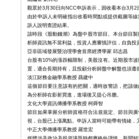
觀眾於3月30日向NCC申訴表示，因收看本台3月2
由於申訴人未明確指出收看時間點或提供截圖等線
訴人說明查證結果。
該時段《股動錢潮》為盤中股市節目。本台節目製
析師資訊無不當利益，投資人應審慎評估，自負投
亞非區域發展暨治理學會首席經濟學家 邱志昌
台股有10%的漲跌幅限制，美股沒有。近期股市
置，適合長期持有，且投顧分析師盤中解盤也須遵
淡江財務金融學系教授 聶建中
這個節目要注意該有的把關，適時放警語，把該做
為分析師在影射買進，進場後又提心吊膽。
文化大學資訊傳播學系教授 柯舜智
節目如果掌握分析師資格符合法規規定、節目與廣
視，台股已上漲萬點。申訴人當時可能帶有情緒，
中正大學傳播學系教授 羅世宏
媒體涉及政治及投資議題時都應格外謹慎。新聞頻