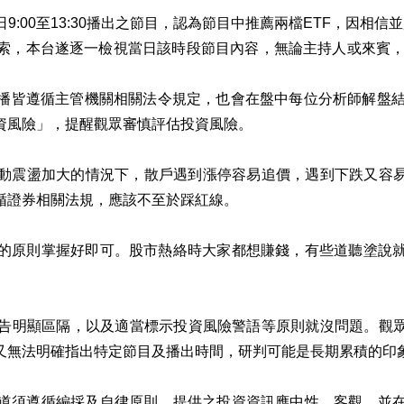
日9:00至13:30播出之節目，認為節目中推薦兩檔ETF，因相
索，本台遂逐一檢視當日該時段節目內容，無論主持人或來賓，均
播皆遵循主管機關相關法令規定，也會在盤中每位分析師解盤結
資風險」，提醒觀眾審慎評估投資風險。
波動震盪加大的情況下，散戶遇到漲停容易追價，遇到下跌又容易
循證券相關法規，應該不至於踩紅線。
的原則掌握好即可。股市熱絡時大家都想賺錢，有些道聽塗說
告明顯區隔，以及適當標示投資風險警語等原則就沒問題。觀眾
又無法明確指出特定節目及播出時間，研判可能是長期累積的印
道須遵循編採及自律原則，提供之投資資訊應中性、客觀，並