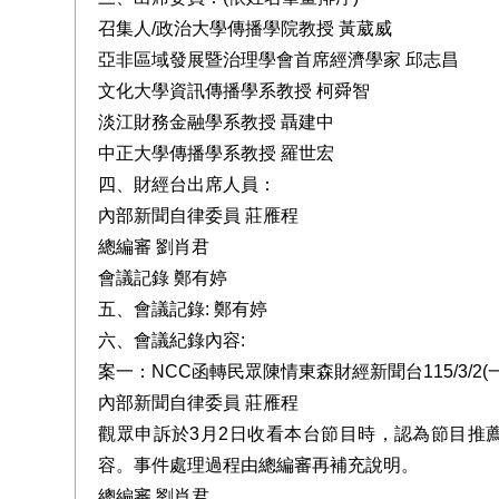
召集人/政治大學傳播學院教授 黃葳威
亞非區域發展暨治理學會首席經濟學家 邱志昌
文化大學資訊傳播學系教授 柯舜智
淡江財務金融學系教授 聶建中
中正大學傳播學系教授 羅世宏
四、財經台出席人員：
內部新聞自律委員 莊雁程
總編審 劉肖君
會議記錄 鄭有婷
五、會議記錄: 鄭有婷
六、會議紀錄內容:
案一：NCC函轉民眾陳情東森財經新聞台115/3/2(
內部新聞自律委員 莊雁程
觀眾申訴於3月2日收看本台節目時，認為節目推
容。事件處理過程由總編審再補充說明。
總編審 劉肖君