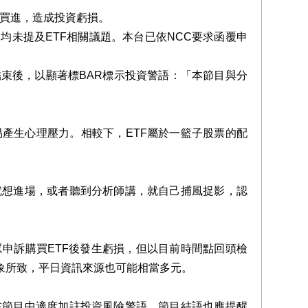
信並買進，造成投資虧損。
未提及ETF相關議題。本台已依NCC要求函覆申
束後，以顯著標BAR標示投資警語：「本節目與分
產生心理壓力。相較下，ETF屬於一籃子股票的配
就想進場，或者聽到分析師講，就自己捕風捉影，認
申訴購買ETF後發生虧損，但以目前時間點回頭檢
象所致，平日資訊來源也可能相當多元。
在節目中適度加註投資風險警語。節目結語也應提醒