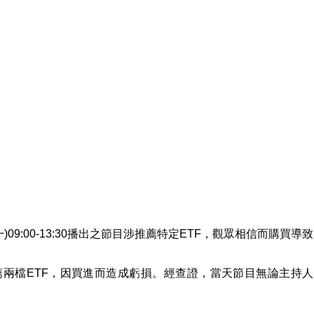
一)09:00-13:30播出之節目涉推薦特定ETF，觀眾相信而購買導
薦兩檔ETF，因買進而造成虧損。經查證，當天節目無論主持人